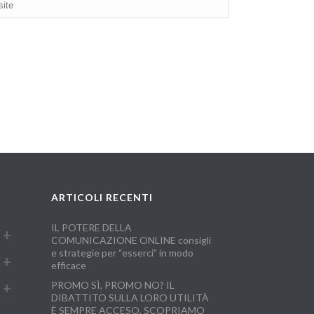
ARTICOLI RECENTI
IL POTERE DELLA
COMUNICAZIONE ONLINE consigli
e strategie per “esserci” in modo
efficace
PROMO SÌ, PROMO NO? IL
DIBATTITO SULLA LORO UTILITÀ
È SEMPRE ACCESO, SCOPRIAMO