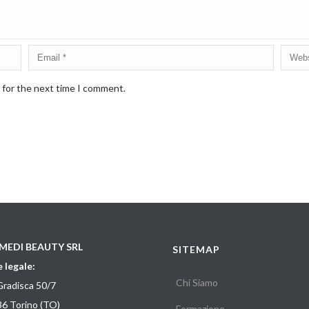
 for the next time I comment.
MEDI BEAUTY SRL
SITEMAP
 legale:
Chi Siamo
Gradisca 50/7
6 Torino (TO)
Formazione