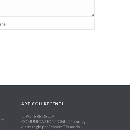
ARTICOLI RECENTI
IL POTERE DELLA
COMUNICAZIONE ONLINE consigli
e strategie per “esserci” in modo