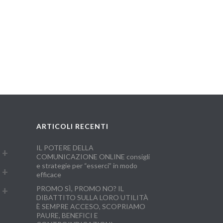
ARTICOLI RECENTI
IL POTERE DELLA
COMUNICAZIONE ONLINE consigli
e strategie per “esserci” in modo
efficace
PROMO SÌ, PROMO NO? IL
DIBATTITO SULLA LORO UTILITÀ
È SEMPRE ACCESO, SCOPRIAMO
PAURE, BENEFICI E