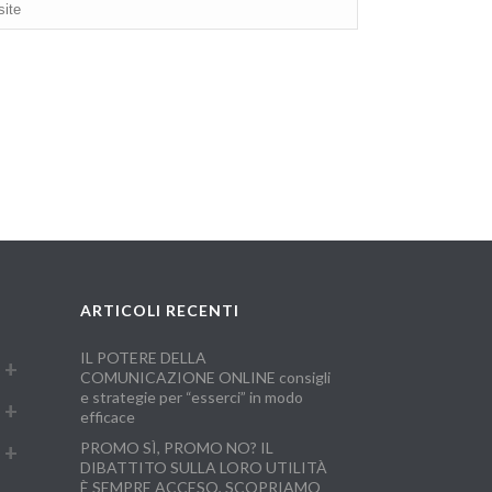
ARTICOLI RECENTI
IL POTERE DELLA
COMUNICAZIONE ONLINE consigli
e strategie per “esserci” in modo
efficace
PROMO SÌ, PROMO NO? IL
DIBATTITO SULLA LORO UTILITÀ
È SEMPRE ACCESO, SCOPRIAMO