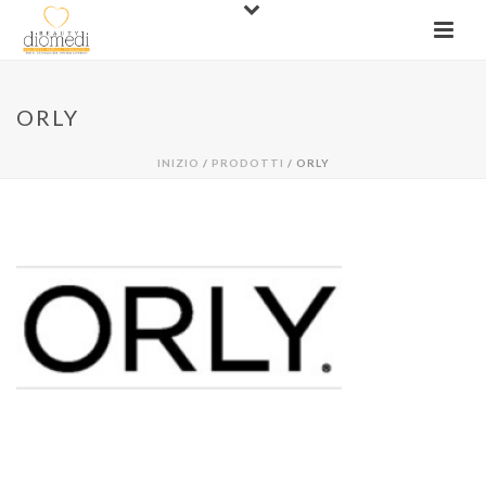
ORLY
INIZIO
/
PRODOTTI
/ ORLY