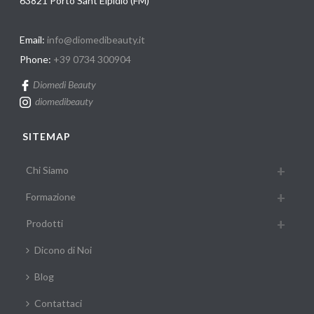
63821 Porto Sant'Elpidio (FM)
Email:
info@diomedibeauty.it
Phone:
+39 0734 300904
Diomedi Beauty
diomedibeauty
SITEMAP
Chi Siamo
Formazione
Prodotti
Dicono di Noi
Blog
Contattaci