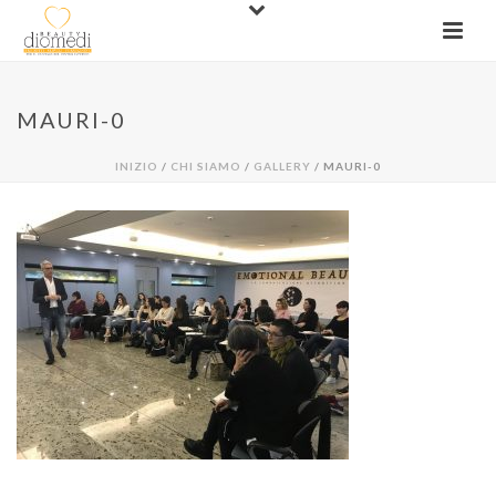
MAURI-0
INIZIO
/
CHI SIAMO
/
GALLERY
/ MAURI-0