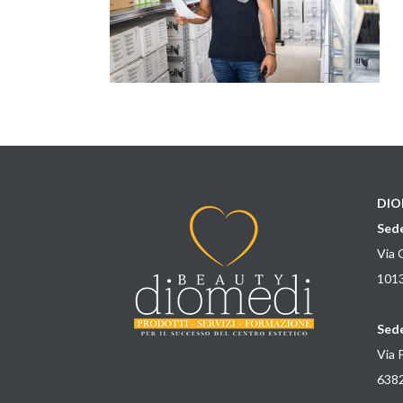
DIO
Sede
Via 
1013
Sede
Via 
6382