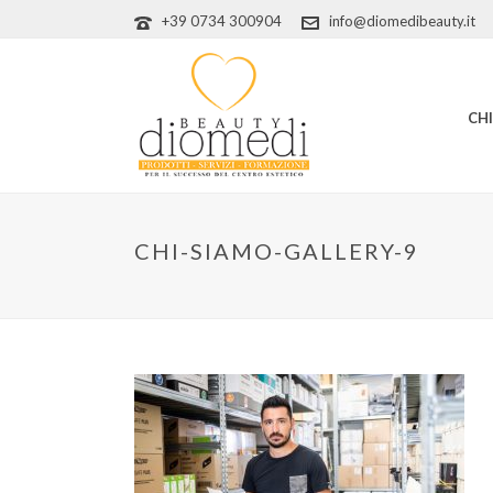
+39 0734 300904
info@diomedibeauty.it
CH
CHI-SIAMO-GALLERY-9