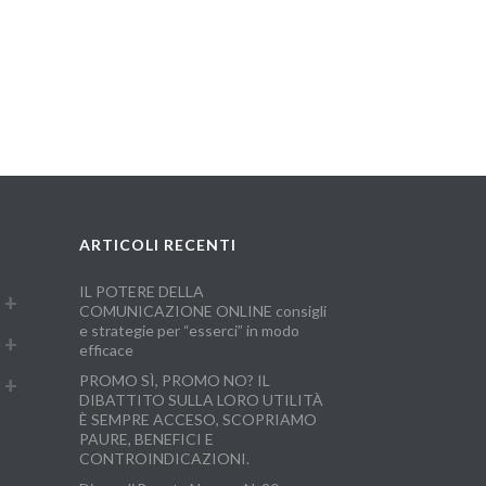
ARTICOLI RECENTI
IL POTERE DELLA
COMUNICAZIONE ONLINE consigli
e strategie per “esserci” in modo
efficace
PROMO SÌ, PROMO NO? IL
DIBATTITO SULLA LORO UTILITÀ
È SEMPRE ACCESO, SCOPRIAMO
PAURE, BENEFICI E
CONTROINDICAZIONI.