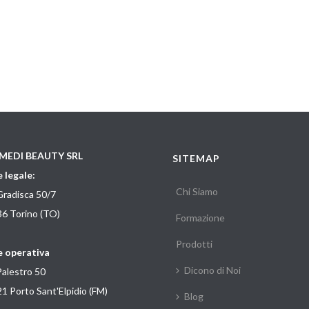
MEDI BEAUTY SRL
SITEMAP
 legale:
Chi Siamo
Gradisca 50/7
6 Torino (TO)
Formazione
Prodotti
 operativa
Dicono di Noi
Palestro 50
1 Porto Sant'Elpidio (FM)
Blog