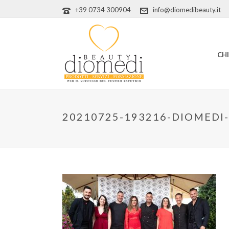
+39 0734 300904
info@diomedibeauty.it
CH
20210725-193216-DIOMEDI