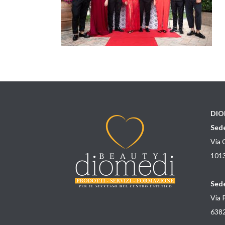
DIO
Sede
Via 
1013
Sede
Via 
6382