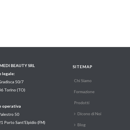
MEDI BEAUTY SRL
SITEMAP
 legale:
Chi Siamo
Gradisca 50/7
6 Torino (TO)
Formazione
Prodotti
 operativa
Dicono di Noi
Palestro 50
1 Porto Sant'Elpidio (FM)
Blog