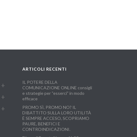
ARTICOLI RECENTI
IL POTERE DELLA
COMUNICAZIONE ONLINE consigli
e strategie per “esserci” in modo
efficace
PROMO SÌ, PROMO NO? IL
DIBATTITO SULLA LORO UTILITÀ
È SEMPRE ACCESO, SCOPRIAMO
PAURE, BENEFICI E
CONTROINDICAZIONI.