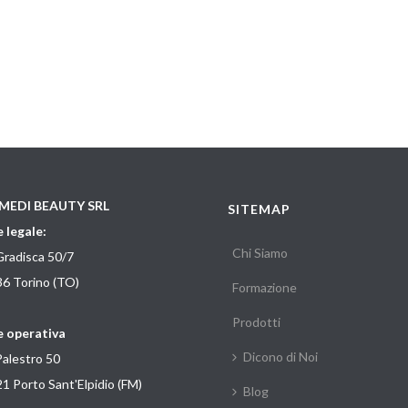
MEDI BEAUTY SRL
SITEMAP
 legale:
Chi Siamo
Gradisca 50/7
6 Torino (TO)
Formazione
Prodotti
 operativa
Dicono di Noi
Palestro 50
1 Porto Sant'Elpidio (FM)
Blog