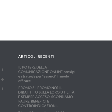
ARTICOLI RECENTI
IL POTERE DELLA
COMUNICAZIONE ONLINE consigli
e strategie per “esserci” in modo
efficace
PROMO SÌ, PROMO NO? IL
DIBATTITO SULLA LORO UTILITÀ
È SEMPRE ACCESO, SCOPRIAMO
PAURE, BENEFICI E
CONTROINDICAZIONI.