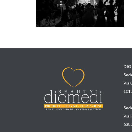
DIO
Sede
Via 
1013
Sede
Via 
6382