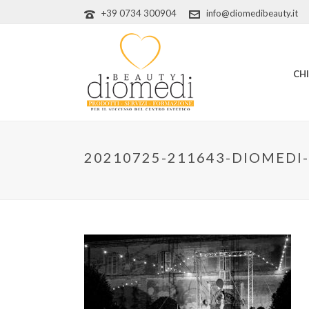
+39 0734 300904
info@diomedibeauty.it
CH
20210725-211643-DIOMEDI